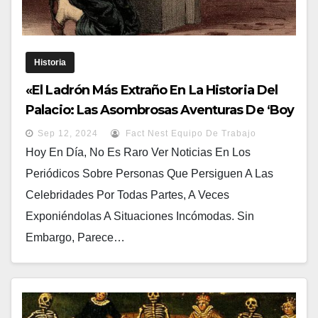
Historia
«El Ladrón Más Extraño En La Historia Del
Palacio: Las Asombrosas Aventuras De ‘Boy
Jones’ En El Palacio De Buckingham»
Sep 12, 2024
Fact Nest Equipo De Trabajo
Hoy En Día, No Es Raro Ver Noticias En Los
Periódicos Sobre Personas Que Persiguen A Las
Celebridades Por Todas Partes, A Veces
Exponiéndolas A Situaciones Incómodas. Sin
Embargo, Parece…