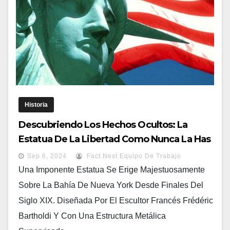
Historia
Descubriendo Los Hechos Ocultos: La
Estatua De La Libertad Como Nunca La Has
Conocido
Sep 6, 2024
Fact Nest Equipo De Trabajo
Una Imponente Estatua Se Erige Majestuosamente
Sobre La Bahía De Nueva York Desde Finales Del
Siglo XIX. Diseñada Por El Escultor Francés Frédéric
Bartholdi Y Con Una Estructura Metálica