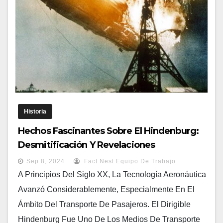
Historia
Hechos Fascinantes Sobre El Hindenburg:
Desmitificación Y Revelaciones
Sorprendentes
Sep 8, 2024
Fact Nest Equipo De Trabajo
A Principios Del Siglo XX, La Tecnología Aeronáutica
Avanzó Considerablemente, Especialmente En El
Ámbito Del Transporte De Pasajeros. El Dirigible
Hindenburg Fue Uno De Los Medios De Transporte