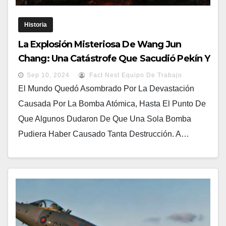
Historia
La Explosión Misteriosa De Wang Jun
Chang: Una Catástrofe Que Sacudió Pekín Y
Puso Fin A Una Dinastía
Sep 10, 2024
Fact Nest Equipo De Trabajo
El Mundo Quedó Asombrado Por La Devastación
Causada Por La Bomba Atómica, Hasta El Punto De
Que Algunos Dudaron De Que Una Sola Bomba
Pudiera Haber Causado Tanta Destrucción. A…