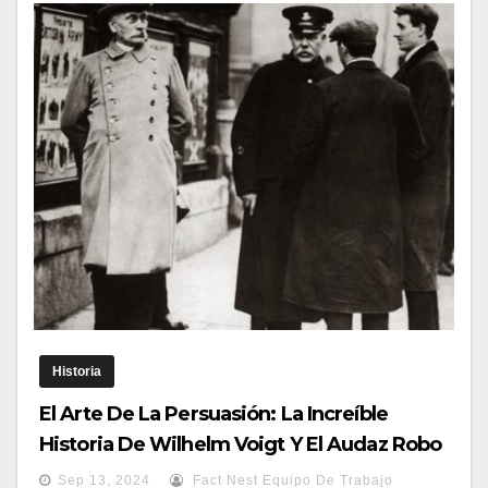
Historia
El Arte De La Persuasión: La Increíble
Historia De Wilhelm Voigt Y El Audaz Robo
De 4000 Marcos
Sep 13, 2024
Fact Nest Equipo De Trabajo