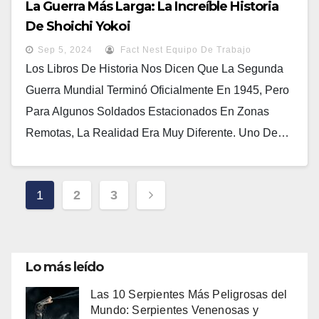
La Guerra Más Larga: La Increíble Historia
De Shoichi Yokoi
Sep 5, 2024
Fact Nest Equipo De Trabajo
Los Libros De Historia Nos Dicen Que La Segunda
Guerra Mundial Terminó Oficialmente En 1945, Pero
Para Algunos Soldados Estacionados En Zonas
Remotas, La Realidad Era Muy Diferente. Uno De…
Paginación
1
2
3
De
Entradas
Lo más leído
Las 10 Serpientes Más Peligrosas del
Mundo: Serpientes Venenosas y