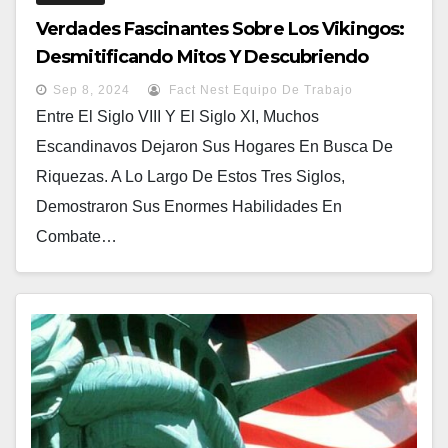
Verdades Fascinantes Sobre Los Vikingos:
Desmitificando Mitos Y Descubriendo
Datos Sorprendentes
Sep 8, 2024
Fact Nest Equipo De Trabajo
Entre El Siglo VIII Y El Siglo XI, Muchos
Escandinavos Dejaron Sus Hogares En Busca De
Riquezas. A Lo Largo De Estos Tres Siglos,
Demostraron Sus Enormes Habilidades En
Combate…