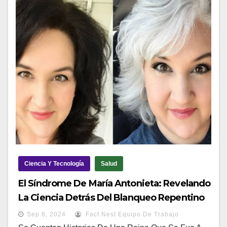
Ciencia Y Tecnología
Salud
El Síndrome De María Antonieta: Revelando
La Ciencia Detrás Del Blanqueo Repentino
Del Cabello
Sep 6, 2024
Fact Nest Equipo De Trabajo