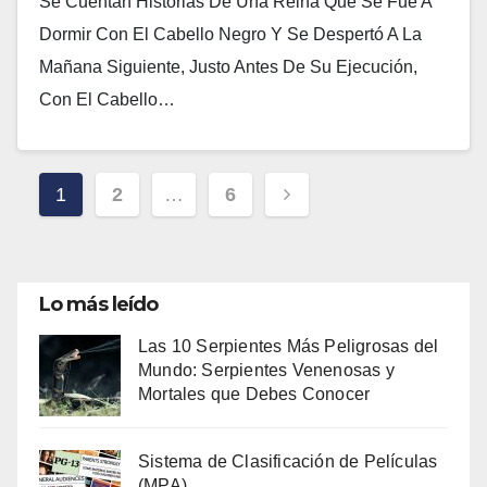
Se Cuentan Historias De Una Reina Que Se Fue A
Dormir Con El Cabello Negro Y Se Despertó A La
Mañana Siguiente, Justo Antes De Su Ejecución,
Con El Cabello…
Paginación
1
2
…
6
De
Entradas
Lo más leído
Las 10 Serpientes Más Peligrosas del
Mundo: Serpientes Venenosas y
Mortales que Debes Conocer
Sistema de Clasificación de Películas
(MPA)