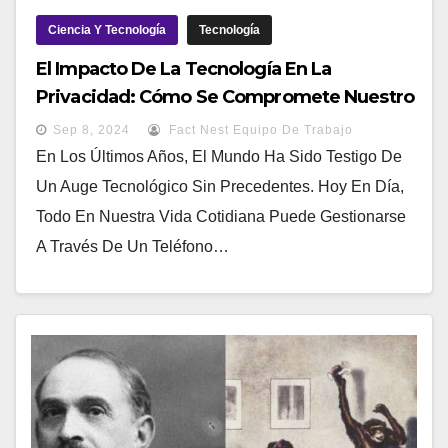
Ciencia Y Tecnología
Tecnología
El Impacto De La Tecnología En La
Privacidad: Cómo Se Compromete Nuestro
Espacio Personal
Sep 8, 2024
Fact Nest Equipo De Trabajo
En Los Últimos Años, El Mundo Ha Sido Testigo De
Un Auge Tecnológico Sin Precedentes. Hoy En Día,
Todo En Nuestra Vida Cotidiana Puede Gestionarse
A Través De Un Teléfono…