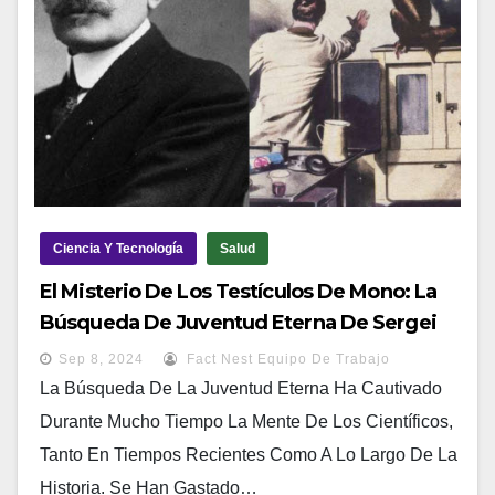
Ciencia Y Tecnología
Salud
El Misterio De Los Testículos De Mono: La
Búsqueda De Juventud Eterna De Sergei
Voronoff
Sep 8, 2024
Fact Nest Equipo De Trabajo
La Búsqueda De La Juventud Eterna Ha Cautivado
Durante Mucho Tiempo La Mente De Los Científicos,
Tanto En Tiempos Recientes Como A Lo Largo De La
Historia. Se Han Gastado…