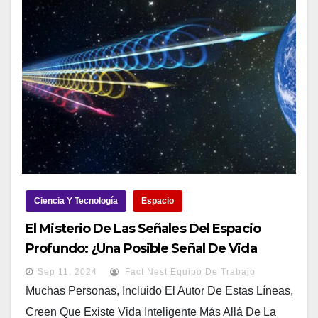
Ciencia Y Tecnología
Espacio
El Misterio De Las Señales Del Espacio
Profundo: ¿una Posible Señal De Vida
Extraterrestre?
Sep 11, 2024
Fact Nest Equipo De Trabajo
Muchas Personas, Incluido El Autor De Estas Líneas,
Creen Que Existe Vida Inteligente Más Allá De La