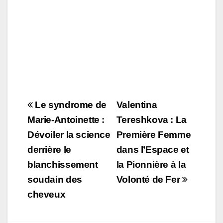
Navigation
Le syndrome de
Valentina
de
Marie-Antoinette :
Tereshkova : La
Dévoiler la science
Première Femme
l’article
derrière le
dans l’Espace et
blanchissement
la Pionnière à la
soudain des
Volonté de Fer
cheveux