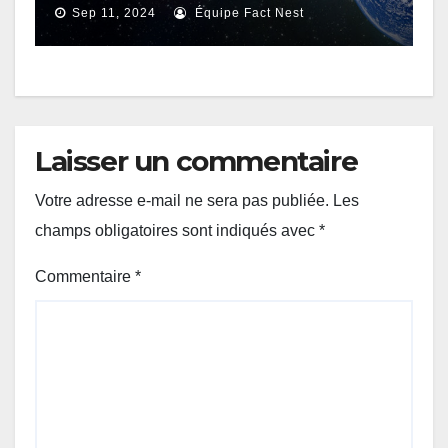
possible de vie
Sep 11, 2024
Équipe Fact Nest
extraterrestre ?
Laisser un commentaire
Votre adresse e-mail ne sera pas publiée.
Les
champs obligatoires sont indiqués avec
*
Commentaire
*