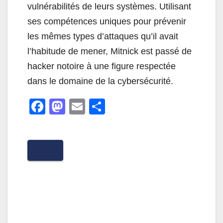
vulnérabilités de leurs systèmes. Utilisant
ses compétences uniques pour prévenir
les mêmes types d’attaques qu’il avait
l’habitude de mener, Mitnick est passé de
hacker notoire à une figure respectée
dans le domaine de la cybersécurité.
F
M
E
P
a
a
m
ar
c
st
ail
ta
e
o
g
b
d
er
o
o
o
n
k