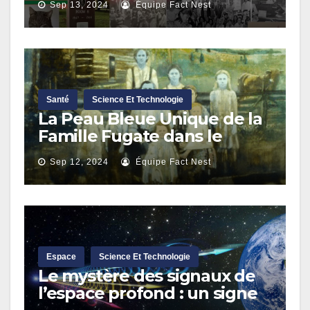
Sep 13, 2024
Équipe Fact Nest
Santé
Science Et Technologie
La Peau Bleue Unique de la
Famille Fugate dans le
Kentucky : Une Condition
Sep 12, 2024
Équipe Fact Nest
Génétique Rare
Espace
Science Et Technologie
Le mystère des signaux de
l’espace profond : un signe