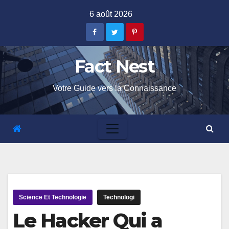
Skip
6 août 2026
to
content
Fact Nest
Votre Guide vers la Connaissance
Science Et Technologie
Technologi
Le Hacker Qui a