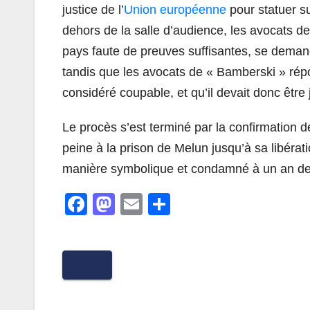
justice de l’
Union européenne
pour statuer su
dehors de la salle d’audience, les avocats de
pays faute de preuves suffisantes, se deman
tandis que les avocats de « Bamberski » répon
considéré coupable, et qu’il devait donc être 
Le procès s’est terminé par la confirmation 
peine à la prison de Melun jusqu’à sa libéra
manière symbolique et condamné à un an de 
F
M
E
P
a
a
m
ar
c
st
ail
ta
e
o
g
b
d
er