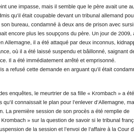
teint une impasse, mais il semble que le père avait une a
mis qu’il était coupable devant un tribunal allemand pou
ns son bureau, condamné à deux ans de prison avec sursi
irmait encore plus les soupçons du père. Un jour de 2009, 
n Allemagne, il a été attaqué par deux inconnus, kidnap
ance, où il a été laissé suspendu et bâillonné, saignant d
nce. Il a été immédiatement arrêté et emprisonné.
s a refusé cette demande en arguant qu’il était condam
e des enquêtes, le meurtrier de sa fille « Krombach » a ét
qu’il connaissait le plan pour l’enlever d’Allemagne, ma
tion. La première session de son procès a été remplie de
 Krombach » sur la question de savoir si le tribunal franç
suspension de la session et l’envoi de l’affaire à la Cour 