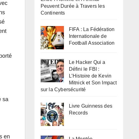
vec
Peuvent Durée à Travers les
ans
Continents
sé
FIFA : La Fédération
ent
Internationale de
Football Association
porté
Le Hacker Qui a
Défini le FBI :
L’Histoire de Kevin
Mitnick et Son Impact
sur la Cybersécurité
é sa
Livre Guinness des
Records
s en
La Montée