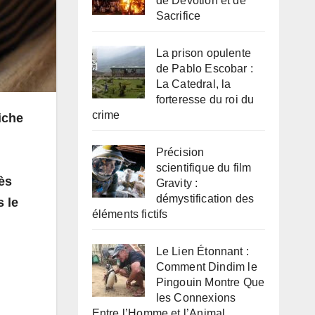
de Dévotion et de
Sacrifice
La prison opulente
de Pablo Escobar :
La Catedral, la
forteresse du roi du
crime
iche
Précision
scientifique du film
rès
Gravity :
démystification des
s le
éléments fictifs
Le Lien Étonnant :
Comment Dindim le
Pingouin Montre Que
les Connexions
Entre l’Homme et l’Animal