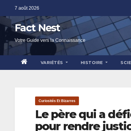
Skip
7 août 2026
to
content
Fact Nest
Votre Guide vers la Connaissance
VARIÉTÉS
HISTOIRE
SCI
Curiosités Et Bizarres
Le père qui a défi
pour rendre justice