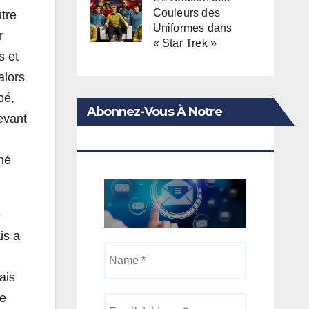
Couleurs des
utre
Uniformes dans
r
« Star Trek »
s et
alors
pé,
Abonnez-Vous À Notre
evant
Newsletter
né
é
is a
Name
*
ais
de
Email