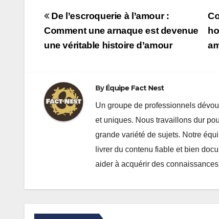
o
o
Navigation
o
n
De l’escroquerie à l’amour :
Co
de
Comment une arnaque est devenue
ho
k
une véritable histoire d’amour
am
l’article
By
Équipe Fact Nest
Un groupe de professionnels dévoué
et uniques. Nous travaillons dur pou
grande variété de sujets. Notre équ
livrer du contenu fiable et bien do
aider à acquérir des connaissances