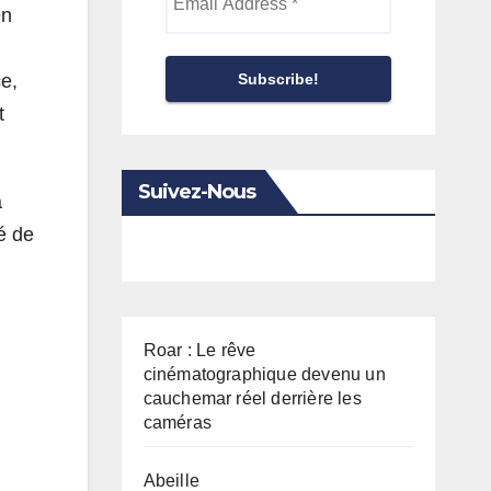
Address
en
*
e,
t
Suivez-Nous
a
é de
Roar : Le rêve
cinématographique devenu un
cauchemar réel derrière les
caméras
Abeille