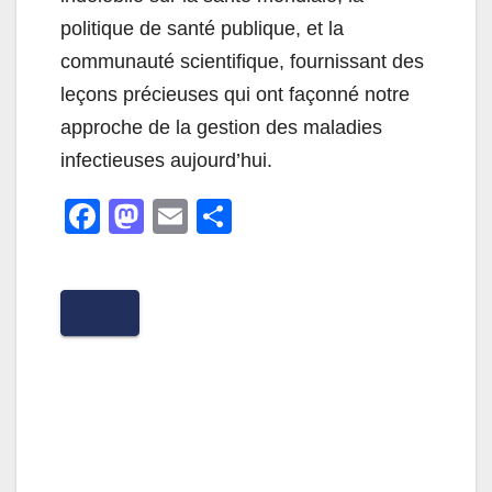
politique de santé publique, et la
communauté scientifique, fournissant des
leçons précieuses qui ont façonné notre
approche de la gestion des maladies
infectieuses aujourd’hui.
F
M
E
P
a
a
m
ar
c
st
ail
ta
e
o
g
b
d
er
o
o
o
n
k