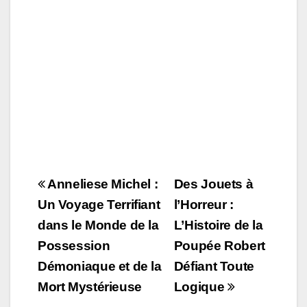
o
n
k
Navigation
Anneliese Michel :
Des Jouets à
de
Un Voyage Terrifiant
l’Horreur :
dans le Monde de la
L’Histoire de la
l’article
Possession
Poupée Robert
Démoniaque et de la
Défiant Toute
Mort Mystérieuse
Logique