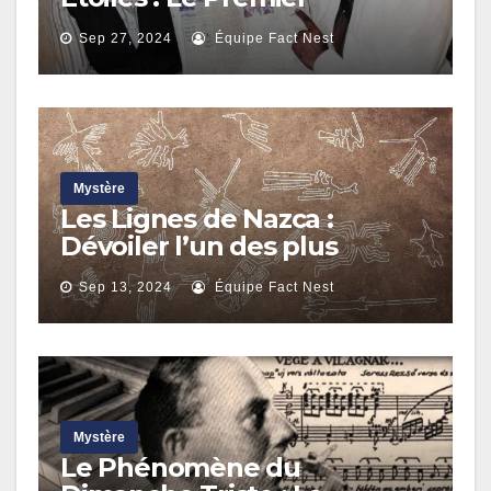
Enlèvement Extraterrestre
Sep 27, 2024
Équipe Fact Nest
d’un Couple sur une Route
Isolée
Mystère
Les Lignes de Nazca :
Dévoiler l’un des plus
grands mystères du monde
Sep 13, 2024
Équipe Fact Nest
Mystère
Le Phénomène du