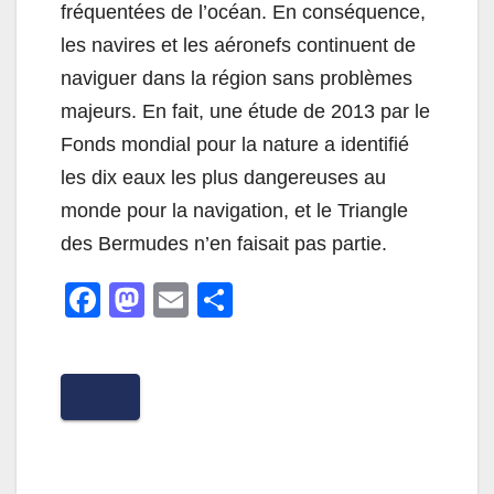
fréquentées de l’océan. En conséquence,
les navires et les aéronefs continuent de
naviguer dans la région sans problèmes
majeurs. En fait, une étude de 2013 par le
Fonds mondial pour la nature a identifié
les dix eaux les plus dangereuses au
monde pour la navigation, et le Triangle
des Bermudes n’en faisait pas partie.
F
M
E
P
a
a
m
ar
c
st
ail
ta
e
o
g
b
d
er
o
o