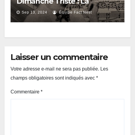
Dimanche Triste : La
Musique et son Influence
Sep 13, 2024
Équipe Fact Nest
Sombre
Laisser un commentaire
Votre adresse e-mail ne sera pas publiée.
Les
champs obligatoires sont indiqués avec
*
Commentaire
*