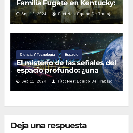
Familia Fugate en Kentucky:
Una Condición Genética
Sep 12, 2024
Fact Nest Equipo De Trabajo
Rara
Ciencia Y Tecnología
Espacio
El misterio de las señales del
espacio profundo: ¿una
posible señal de vida
Sep 11, 2024
Fact Nest Equipo De Trabajo
extraterrestre?
Deja una respuesta