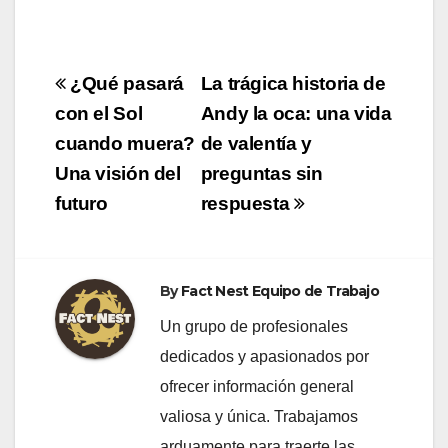
Navegación
¿Qué pasará
La trágica historia de
de
con el Sol
Andy la oca: una vida
cuando muera?
de valentía y
entradas
Una visión del
preguntas sin
futuro
respuesta
By
Fact Nest Equipo de Trabajo
Un grupo de profesionales
dedicados y apasionados por
ofrecer información general
valiosa y única. Trabajamos
arduamente para traerte las