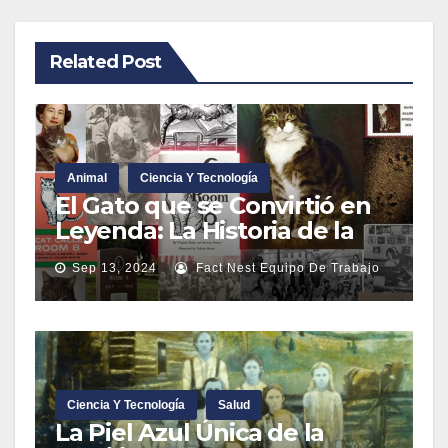
Related Post
Animal
Ciencia Y Tecnología
El Gato que se Convirtió en
Leyenda: La Historia de la
Habitación Número 8
Sep 13, 2024
Fact Nest Equipo De Trabajo
Ciencia Y Tecnología
Salud
La Piel Azul Única de la