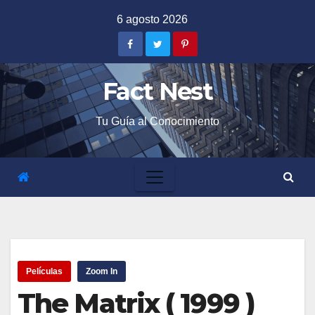
Skip
6 agosto 2026
to
content
Fact Nest
Tu Guía al Conocimiento
Películas
Zoom In
The Matrix ( 1999 )