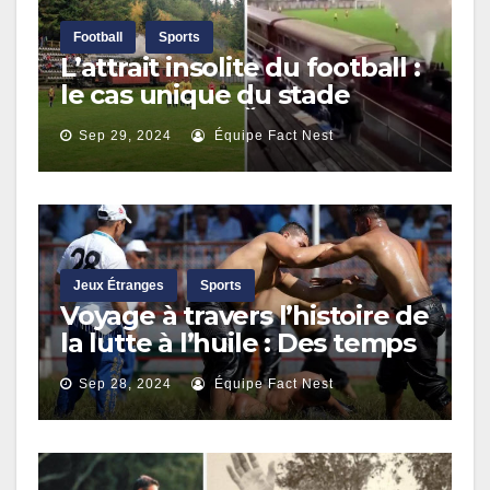
Football
Sports
L’attrait insolite du football :
le cas unique du stade
ferroviaire de Čierny Balog
Sep 29, 2024
Équipe Fact Nest
Jeux Étranges
Sports
Voyage à travers l’histoire de
la lutte à l’huile : Des temps
anciens au championnat de
Sep 28, 2024
Équipe Fact Nest
Kirkpinar