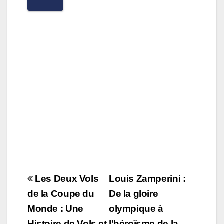
e
o
g
b
d
er
o
o
o
n
k
Navigation
Les Deux Vols
Louis Zamperini :
de
de la Coupe du
De la gloire
Monde : Une
olympique à
l’article
Histoire de Vols et
l’héroïsme de la