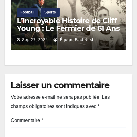
Football
Sports
L’Incroyable Histoire de Cliff
Young : Le Fermier de 61 Ans
Qui a Conquis
Sep 27, 2024
Équipe Fact Nest
l’Ultramarathon
Laisser un commentaire
Votre adresse e-mail ne sera pas publiée.
Les
champs obligatoires sont indiqués avec
*
Commentaire
*