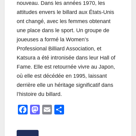
nouveau. Dans les années 1970, les
attitudes envers le billard aux États-Unis
ont changé, avec les femmes obtenant
une place dans le sport. Un groupe de
joueuses a formé la Women’s
Professional Billiard Association, et
Katsura a été intronisée dans leur Hall of
Fame. Elle est retournée vivre au Japon,
où elle est décédée en 1995, laissant
derrière elle un héritage significatif dans
l’histoire du billard.
F
M
E
P
a
a
m
ar
c
st
ail
ta