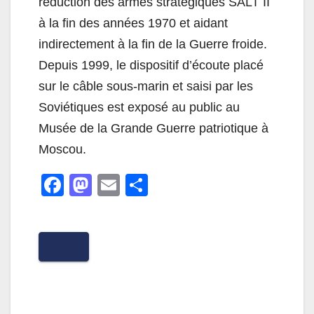
réduction des armes stratégiques SALT II
à la fin des années 1970 et aidant
indirectement à la fin de la Guerre froide.
Depuis 1999, le dispositif d’écoute placé
sur le câble sous-marin et saisi par les
Soviétiques est exposé au public au
Musée de la Grande Guerre patriotique à
Moscou.
F
M
E
P
a
a
m
ar
c
st
ail
ta
e
o
g
b
d
er
o
o