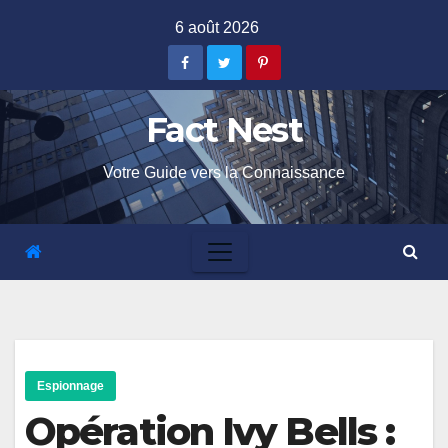
Skip
6 août 2026
to
content
Fact Nest
Votre Guide vers la Connaissance
Espionnage
Opération Ivy Bells :