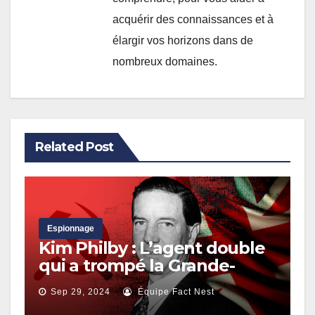
acquérir des connaissances et à
élargir vos horizons dans de
nombreux domaines.
Related Post
Espionnage
Kim Philby : L’agent double
qui a trompé la Grande-
Bretagne au service de
Sep 29, 2024
Équipe Fact Nest
l’Union soviétique