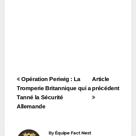
o
n
k
Navigation
Opération Periwig : La
Article
de
Tromperie Britannique qui a
précédent
Tanné la Sécurité
l’article
Allemande
By
Équipe Fact Nest